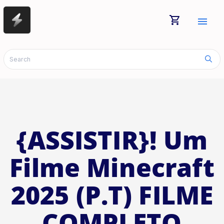
shopping_cart
menu
{ASSISTIR}! Um
Filme Minecraft
2025 (P.T) FILME
COMPLETO