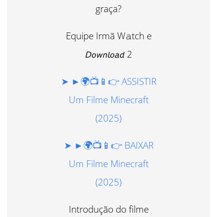
graça?
Equipe Irmã W𝚊tch e
𝘋𝘰𝘸𝘯𝘭𝘰𝘢𝘥 2
➤ ►🌍📺📱👉 ASSISTIR
Um Filme Minecraft
(2025)
➤ ►🌍📺📱👉 BAIXAR
Um Filme Minecraft
(2025)
Introdução do filme