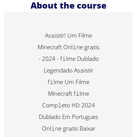
About the course
As𝚜istir! Um Filme
Minecraft Onl𝚒ne gr𝚊tis
- 2024 - f𝚒lme Dublado
Legendado As𝚜istir
f𝚒lme Um Filme
Minecraft f𝚒lme
Comp𝚕eto H𝙳 2024
Dublado Em Portugues
Onl𝚒ne gr𝚊tis Baixar